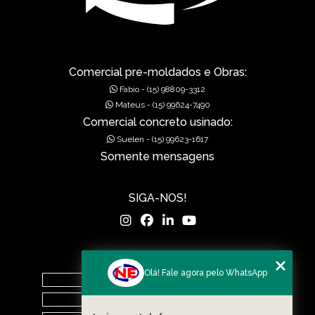
GRELHAS PARA BOCA DE LEÃO
GRELHAS PARA BOCA DE LOBO
MUROS DE ALA PRÉ-MOLDADOS
Comercial pre-moldados e Obras:
Fabio - (15) 98809-3312
MUROS DE CONCRETO
Mateus - (15) 99624-7490
Comercial concreto usinado:
MUROS EM CONCRETO
Suelen - (15) 99623-1617
Somente mensagens
MUROS PRÉ FABRICADOS
MUROS PRÉ MOLDADOS
SIGA-NOS!
MUROS PRÉ-MOLDADOS
PISOS DE CONCRETO
MENU
Olá! Fale agora pelo WhatsApp
PISOS POLIDOS
Home
O Grupo
POÇOS DE VISITA PRÉ-MOLDADO