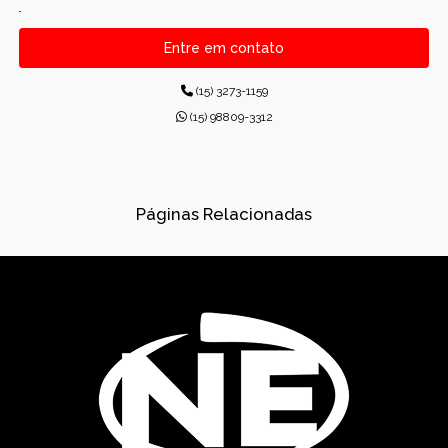
CANALETAS PRÉ-MOLDADAS RETANGULARES
Entre em contato
CONCRETO PARA CONSTRUÇÕES
(15) 3273-1159
CONCRETO USINADO INDUSTRIAL
(15) 98809-3312
CONCRETOS USINADOS
CONES PARA ESGOTO
Páginas Relacionadas
DISPOSITIVOS DE DRENAGEM
DISSIPADORES DE ENERGIA PRÉ-MOLDADO
DRENAGEM
FÁBRICA DE PRÉ-MOLDADOS
GÁRGULAS PRÉ-MOLDADAS