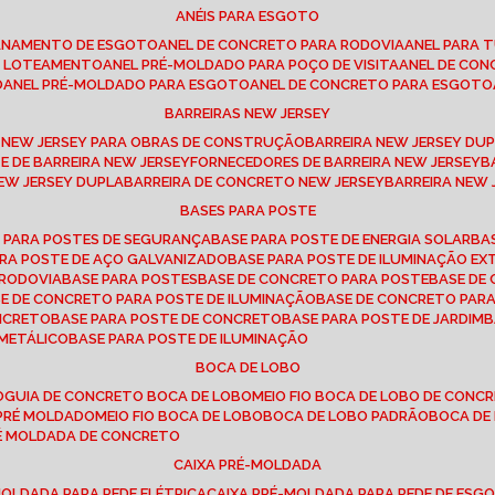
ANÉIS PARA ESGOTO
CANAMENTO DE ESGOTO
ANEL DE CONCRETO PARA RODOVIA
ANEL PARA
TO LOTEAMENTO
ANEL PRÉ-MOLDADO PARA POÇO DE VISITA
ANEL DE CO
O
ANEL PRÉ-MOLDADO PARA ESGOTO
ANEL DE CONCRETO PARA ESGOTO
BARREIRAS NEW JERSEY
A NEW JERSEY PARA OBRAS DE CONSTRUÇÃO
BARREIRA NEW JERSEY D
TE DE BARREIRA NEW JERSEY
FORNECEDORES DE BARREIRA NEW JERSEY
NEW JERSEY DUPLA
BARREIRA DE CONCRETO NEW JERSEY
BARREIRA NEW
BASES PARA POSTE
O PARA POSTES DE SEGURANÇA
BASE PARA POSTE DE ENERGIA SOLAR
B
PARA POSTE DE AÇO GALVANIZADO
BASE PARA POSTE DE ILUMINAÇÃO E
 RODOVIA
BASE PARA POSTES
BASE DE CONCRETO PARA POSTE
BASE D
SE DE CONCRETO PARA POSTE DE ILUMINAÇÃO
BASE DE CONCRETO PAR
ONCRETO
BASE PARA POSTE DE CONCRETO
BASE PARA POSTE DE JARDIM
 METÁLICO
BASE PARA POSTE DE ILUMINAÇÃO
BOCA DE LOBO
O
GUIA DE CONCRETO BOCA DE LOBO
MEIO FIO BOCA DE LOBO DE CONC
O PRÉ MOLDADO
MEIO FIO BOCA DE LOBO
BOCA DE LOBO PADRÃO
BOCA D
RÉ MOLDADA DE CONCRETO
CAIXA PRÉ-MOLDADA
-MOLDADA PARA REDE ELÉTRICA
CAIXA PRÉ-MOLDADA PARA REDE DE ESG