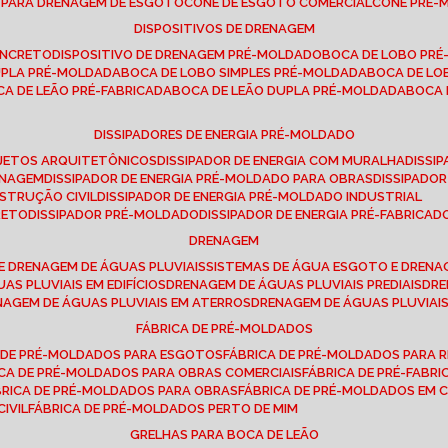
E PARA DRENAGEM DE ESGOTO
CONE DE ESGOTO COMERCIAL
CONE PRÉ
DISPOSITIVOS DE DRENAGEM
ONCRETO
DISPOSITIVO DE DRENAGEM PRÉ-MOLDADO
BOCA DE LOBO PR
UPLA PRÉ-MOLDADA
BOCA DE LOBO SIMPLES PRÉ-MOLDADA
BOCA DE L
OCA DE LEÃO PRÉ-FABRICADA
BOCA DE LEÃO DUPLA PRÉ-MOLDADA
BOCA
DISSIPADORES DE ENERGIA PRÉ-MOLDADO
ROJETOS ARQUITETÔNICOS
DISSIPADOR DE ENERGIA COM MURALHA
DISS
ENAGEM
DISSIPADOR DE ENERGIA PRÉ-MOLDADO PARA OBRAS
DISSIPAD
NSTRUÇÃO CIVIL
DISSIPADOR DE ENERGIA PRÉ-MOLDADO INDUSTRIAL
RETO
DISSIPADOR PRÉ-MOLDADO
DISSIPADOR DE ENERGIA PRÉ-FABRICAD
DRENAGEM
E DRENAGEM DE ÁGUAS PLUVIAIS
SISTEMAS DE ÁGUA ESGOTO E DREN
AS PLUVIAIS EM EDIFÍCIOS
DRENAGEM DE ÁGUAS PLUVIAIS PREDIAIS
DR
ENAGEM DE ÁGUAS PLUVIAIS EM ATERROS
DRENAGEM DE ÁGUAS PLUVIAI
FÁBRICA DE PRÉ-MOLDADOS
A DE PRÉ-MOLDADOS PARA ESGOTOS
FÁBRICA DE PRÉ-MOLDADOS PARA R
ICA DE PRÉ-MOLDADOS PARA OBRAS COMERCIAIS
FÁBRICA DE PRÉ-FABR
BRICA DE PRÉ-MOLDADOS PARA OBRAS
FÁBRICA DE PRÉ-MOLDADOS EM
IVIL
FÁBRICA DE PRÉ-MOLDADOS PERTO DE MIM
GRELHAS PARA BOCA DE LEÃO