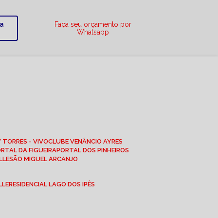
ra
Faça seu orçamento por
Whatsapp
W TORRES - VIVO
CLUBE VENÂNCIO AYRES
ORTAL DA FIGUEIRA
PORTAL DOS PINHEIROS
LLE
SÃO MIGUEL ARCANJO
LLE
RESIDENCIAL LAGO DOS IPÊS