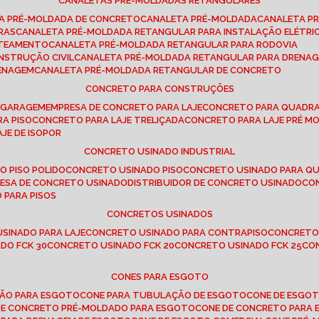
CANALETAS PRÉ-MOLDADAS RETANGULARES
TA PRÉ-MOLDADA DE CONCRETO
CANALETA PRÉ-MOLDADA
CANALETA P
RAS
CANALETA PRÉ-MOLDADA RETANGULAR PARA INSTALAÇÃO ELÉTRI
OTEAMENTO
CANALETA PRÉ-MOLDADA RETANGULAR PARA RODOVIA
NSTRUÇÃO CIVIL
CANALETA PRÉ-MOLDADA RETANGULAR PARA DRENA
RENAGEM
CANALETA PRÉ-MOLDADA RETANGULAR DE CONCRETO
CONCRETO PARA CONSTRUÇÕES
E GARAGEM
EMPRESA DE CONCRETO PARA LAJE
CONCRETO PARA QUADRA
RA PISO
CONCRETO PARA LAJE TRELIÇADA
CONCRETO PARA LAJE PRÉ M
AJE DE ISOPOR
CONCRETO USINADO INDUSTRIAL
O PISO POLIDO
CONCRETO USINADO PISO
CONCRETO USINADO PARA Q
RESA DE CONCRETO USINADO
DISTRIBUIDOR DE CONCRETO USINADO
C
 PARA PISOS
CONCRETOS USINADOS
USINADO PARA LAJE
CONCRETO USINADO PARA CONTRAPISO
CONCRETO
DO FCK 30
CONCRETO USINADO FCK 20
CONCRETO USINADO FCK 25
C
CONES PARA ESGOTO
ÇÃO PARA ESGOTO
CONE PARA TUBULAÇÃO DE ESGOTO
CONE DE ESGO
 DE CONCRETO PRÉ-MOLDADO PARA ESGOTO
CONE DE CONCRETO PARA