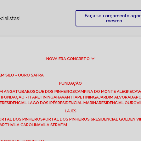
Faça seu orçamento ago
ialistas!
mesmo
NOVA ERA CONCRETO
M SILO - OURO SAFRA
FUNDAÇÃO
EM ANGATUBA
BOSQUE DOS PINHEIROS
CAMPINA DO MONTE ALEGRE
CA
I
FUNDAÇÃO - ITAPETININGA
HAVAN ITAPETININGA
JARDIM ALVORADA
P
E
RESIDENCIAL LAGO DOS IPÊS
RESIDENCIAL MARINA
RESIDENCIAL OUROVI
LAJES
PORTAL DOS PINHEIROS
PORTAL DOS PINHEIROS 6
RESIDENCIAL GOLDEN VI
 BARTH
VILA CAROLINA
VILA SERAFIM