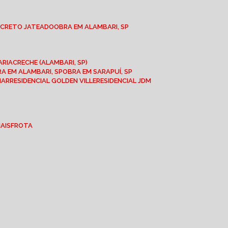
NCRETO JATEADO
OBRA EM ALAMBARI, SP
ARIA
CRECHE (ALAMBARI, SP)
BRA EM ALAMBARI, SP
OBRA EM SARAPUÍ, SP
MAR
RESIDENCIAL GOLDEN VILLE
RESIDENCIAL JDM
IAIS
FROTA