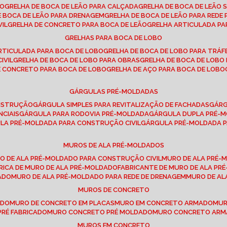
SO
GRELHA DE BOCA DE LEÃO PARA CALÇADA
GRELHA DE BOCA DE LEÃO 
DE BOCA DE LEÃO PARA DRENAGEM
GRELHA DE BOCA DE LEÃO PARA REDE 
VIL
GRELHA DE CONCRETO PARA BOCA DE LEÃO
GRELHA ARTICULADA PA
GRELHAS PARA BOCA DE LOBO
ARTICULADA PARA BOCA DE LOBO
GRELHA DE BOCA DE LOBO PARA TRÁ
IVIL
GRELHA DE BOCA DE LOBO PARA OBRAS
GRELHA DE BOCA DE LOB
DE CONCRETO PARA BOCA DE LOBO
GRELHA DE AÇO PARA BOCA DE LOBO
GÁRGULAS PRÉ-MOLDADAS
ONSTRUÇÃO
GÁRGULA SIMPLES PARA REVITALIZAÇÃO DE FACHADAS
GÁR
NCIAIS
GÁRGULA PARA RODOVIA PRÉ-MOLDADA
GÁRGULA DUPLA PRÉ-
ULA PRÉ-MOLDADA PARA CONSTRUÇÃO CIVIL
GÁRGULA PRÉ-MOLDADA 
MUROS DE ALA PRÉ-MOLDADOS
RO DE ALA PRÉ-MOLDADO PARA CONSTRUÇÃO CIVIL
MURO DE ALA PRÉ
BRICA DE MURO DE ALA PRÉ-MOLDADO
FABRICANTE DE MURO DE ALA P
ADO
MURO DE ALA PRÉ-MOLDADO PARA REDE DE DRENAGEM
MURO DE A
MUROS DE CONCRETO
ADO
MURO DE CONCRETO EM PLACAS
MURO EM CONCRETO ARMADO
MU
PRÉ FABRICADO
MURO CONCRETO PRÉ MOLDADO
MURO CONCRETO AR
MUROS EM CONCRETO