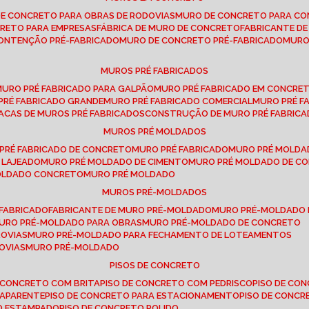
DE CONCRETO PARA OBRAS DE RODOVIAS
MURO DE CONCRETO PARA CO
CRETO PARA EMPRESAS
FÁBRICA DE MURO DE CONCRETO
FABRICANTE D
CONTENÇÃO PRÉ-FABRICADO
MURO DE CONCRETO PRÉ-FABRICADO
MUR
MUROS PRÉ FABRICADOS
MURO PRÉ FABRICADO PARA GALPÃO
MURO PRÉ FABRICADO EM CONCRE
 PRÉ FABRICADO GRANDE
MURO PRÉ FABRICADO COMERCIAL
MURO PRÉ 
LACAS DE MUROS PRÉ FABRICADOS
CONSTRUÇÃO DE MURO PRÉ FABRIC
MUROS PRÉ MOLDADOS
 PRÉ FABRICADO DE CONCRETO
MURO PRÉ FABRICADO
MURO PRÉ MOLD
 LAJEADO
MURO PRÉ MOLDADO DE CIMENTO
MURO PRÉ MOLDADO DE 
MOLDADO CONCRETO
MURO PRÉ MOLDADO
MUROS PRÉ-MOLDADOS
-FABRICADO
FABRICANTE DE MURO PRÉ-MOLDADO
MURO PRÉ-MOLDADO
MURO PRÉ-MOLDADO PARA OBRAS
MURO PRÉ-MOLDADO DE CONCRETO
ROVIAS
MURO PRÉ-MOLDADO PARA FECHAMENTO DE LOTEAMENTOS
OVIAS
MURO PRÉ-MOLDADO
PISOS DE CONCRETO
DE CONCRETO COM BRITA
PISO DE CONCRETO COM PEDRISCO
PISO DE C
 APARENTE
PISO DE CONCRETO PARA ESTACIONAMENTO
PISO DE CONC
TO ESTAMPADO
PISO DE CONCRETO POLIDO