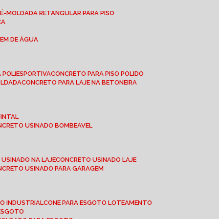
RÉ-MOLDADA RETANGULAR PARA PISO
CA
GEM DE ÁGUA
 POLIESPORTIVA
CONCRETO PARA PISO POLIDO
OLDADA
CONCRETO PARA LAJE NA BETONEIRA
UINTAL
ONCRETO USINADO BOMBEAVEL
 USINADO NA LAJE
CONCRETO USINADO LAJE
ONCRETO USINADO PARA GARAGEM
TO INDUSTRIAL
CONE PARA ESGOTO LOTEAMENTO
 ESGOTO