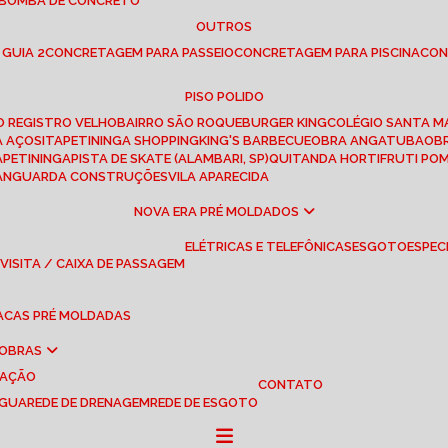
 BOMBA DE CONCRETO
OUTROS
 GUIA 2
CONCRETAGEM PARA PASSEIO
CONCRETAGEM PARA PISCINA
CO
PISO POLIDO
RO REGISTRO VELHO
BAIRRO SÃO ROQUE
BURGER KING
COLÉGIO SANTA M
A AÇOS
ITAPETININGA SHOPPING
KING'S BARBECUE
OBRA ANGATUBA
O
TAPETININGA
PISTA DE SKATE (ALAMBARI, SP)
QUITANDA HORTIFRUTI PO
VANGUARDA CONSTRUÇÕES
VILA APARECIDA
NOVA ERA PRÉ MOLDADOS
ELÉTRICAS E TELEFÔNICAS
ESGOTO
ESPEC
 VISITA / CAIXA DE PASSAGEM
LACAS PRÉ MOLDADAS
 OBRAS
UAÇÃO
CONTATO
ÁGUA
REDE DE DRENAGEM
REDE DE ESGOTO