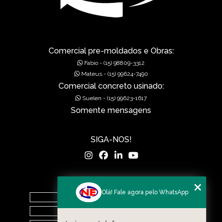
GRELHAS PARA BOCA DE LEÃO
GRELHAS PARA BOCA DE LOBO
MUROS DE ALA PRÉ-MOLDADOS
Comercial pre-moldados e Obras:
Fabio - (15) 98809-3312
MUROS DE CONCRETO
Mateus - (15) 99624-7490
Comercial concreto usinado:
MUROS EM CONCRETO
Suelen - (15) 99623-1617
Somente mensagens
MUROS PRÉ FABRICADOS
MUROS PRÉ MOLDADOS
SIGA-NOS!
MUROS PRÉ-MOLDADOS
PISOS DE CONCRETO
MENU
Olá! Fale agora pelo WhatsApp
PISOS POLIDOS
Home
O Grupo
POÇOS DE VISITA PRÉ-MOLDADO