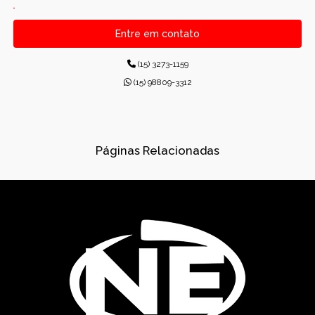
CANALETAS PRÉ-MOLDADAS RETANGULARES
Entre em contato
CONCRETO PARA CONSTRUÇÕES
(15) 3273-1159
CONCRETO USINADO INDUSTRIAL
(15) 98809-3312
CONCRETOS USINADOS
CONES PARA ESGOTO
Páginas Relacionadas
DISPOSITIVOS DE DRENAGEM
DISSIPADORES DE ENERGIA PRÉ-MOLDADO
DRENAGEM
FÁBRICA DE PRÉ-MOLDADOS
GÁRGULAS PRÉ-MOLDADAS