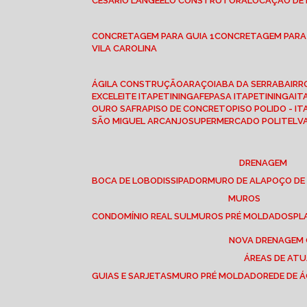
CESÁRIO LANGE
ELO CONSTRUTORA
LOCAÇÃO DE
CONCRETAGEM PARA GUIA 1
CONCRETAGEM PARA
VILA CAROLINA
ÁGILA CONSTRUÇÃO
ARAÇOIABA DA SERRA
BAIR
EXCELEITE ITAPETININGA
FEPASA ITAPETININGA
IT
OURO SAFRA
PISO DE CONCRETO
PISO POLIDO - I
SÃO MIGUEL ARCANJO
SUPERMERCADO POLITEL
DRENAGEM
BOCA DE LOBO
DISSIPADOR
MURO DE ALA
POÇO DE
MUROS
CONDOMÍNIO REAL SUL
MUROS PRÉ MOLDADOS
P
NOVA DRENAGEM
ÁREAS DE AT
GUIAS E SARJETAS
MURO PRÉ MOLDADO
REDE DE 