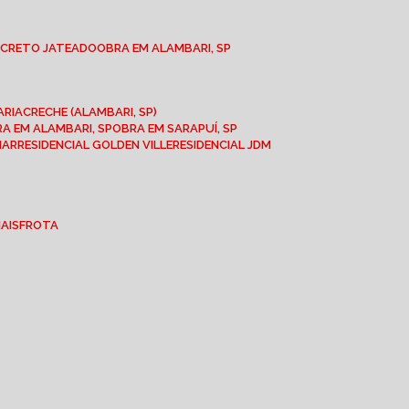
NCRETO JATEADO
OBRA EM ALAMBARI, SP
ARIA
CRECHE (ALAMBARI, SP)
BRA EM ALAMBARI, SP
OBRA EM SARAPUÍ, SP
MAR
RESIDENCIAL GOLDEN VILLE
RESIDENCIAL JDM
IAIS
FROTA