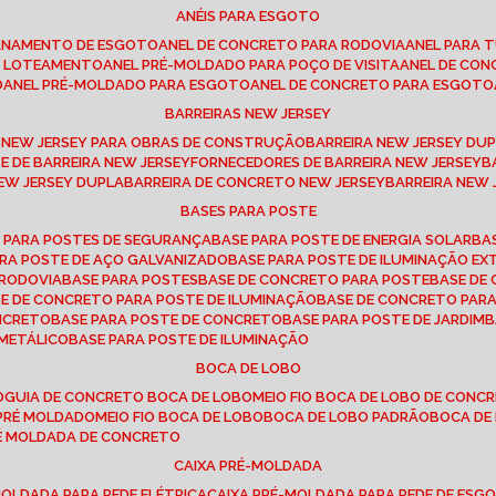
ANÉIS PARA ESGOTO
CANAMENTO DE ESGOTO
ANEL DE CONCRETO PARA RODOVIA
ANEL PARA
TO LOTEAMENTO
ANEL PRÉ-MOLDADO PARA POÇO DE VISITA
ANEL DE CO
O
ANEL PRÉ-MOLDADO PARA ESGOTO
ANEL DE CONCRETO PARA ESGOTO
BARREIRAS NEW JERSEY
A NEW JERSEY PARA OBRAS DE CONSTRUÇÃO
BARREIRA NEW JERSEY D
TE DE BARREIRA NEW JERSEY
FORNECEDORES DE BARREIRA NEW JERSEY
NEW JERSEY DUPLA
BARREIRA DE CONCRETO NEW JERSEY
BARREIRA NEW
BASES PARA POSTE
O PARA POSTES DE SEGURANÇA
BASE PARA POSTE DE ENERGIA SOLAR
B
PARA POSTE DE AÇO GALVANIZADO
BASE PARA POSTE DE ILUMINAÇÃO E
 RODOVIA
BASE PARA POSTES
BASE DE CONCRETO PARA POSTE
BASE D
SE DE CONCRETO PARA POSTE DE ILUMINAÇÃO
BASE DE CONCRETO PAR
ONCRETO
BASE PARA POSTE DE CONCRETO
BASE PARA POSTE DE JARDIM
 METÁLICO
BASE PARA POSTE DE ILUMINAÇÃO
BOCA DE LOBO
O
GUIA DE CONCRETO BOCA DE LOBO
MEIO FIO BOCA DE LOBO DE CONC
O PRÉ MOLDADO
MEIO FIO BOCA DE LOBO
BOCA DE LOBO PADRÃO
BOCA D
RÉ MOLDADA DE CONCRETO
CAIXA PRÉ-MOLDADA
-MOLDADA PARA REDE ELÉTRICA
CAIXA PRÉ-MOLDADA PARA REDE DE ESG