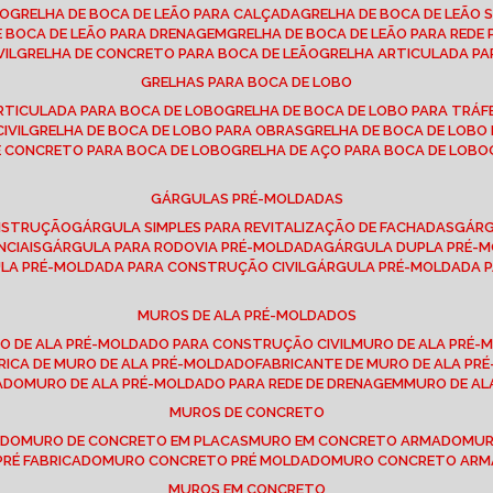
SO
GRELHA DE BOCA DE LEÃO PARA CALÇADA
GRELHA DE BOCA DE LEÃO 
DE BOCA DE LEÃO PARA DRENAGEM
GRELHA DE BOCA DE LEÃO PARA REDE 
VIL
GRELHA DE CONCRETO PARA BOCA DE LEÃO
GRELHA ARTICULADA PA
GRELHAS PARA BOCA DE LOBO
ARTICULADA PARA BOCA DE LOBO
GRELHA DE BOCA DE LOBO PARA TRÁ
IVIL
GRELHA DE BOCA DE LOBO PARA OBRAS
GRELHA DE BOCA DE LOB
DE CONCRETO PARA BOCA DE LOBO
GRELHA DE AÇO PARA BOCA DE LOBO
GÁRGULAS PRÉ-MOLDADAS
ONSTRUÇÃO
GÁRGULA SIMPLES PARA REVITALIZAÇÃO DE FACHADAS
GÁR
NCIAIS
GÁRGULA PARA RODOVIA PRÉ-MOLDADA
GÁRGULA DUPLA PRÉ-
ULA PRÉ-MOLDADA PARA CONSTRUÇÃO CIVIL
GÁRGULA PRÉ-MOLDADA 
MUROS DE ALA PRÉ-MOLDADOS
RO DE ALA PRÉ-MOLDADO PARA CONSTRUÇÃO CIVIL
MURO DE ALA PRÉ
BRICA DE MURO DE ALA PRÉ-MOLDADO
FABRICANTE DE MURO DE ALA P
ADO
MURO DE ALA PRÉ-MOLDADO PARA REDE DE DRENAGEM
MURO DE A
MUROS DE CONCRETO
ADO
MURO DE CONCRETO EM PLACAS
MURO EM CONCRETO ARMADO
MU
PRÉ FABRICADO
MURO CONCRETO PRÉ MOLDADO
MURO CONCRETO AR
MUROS EM CONCRETO