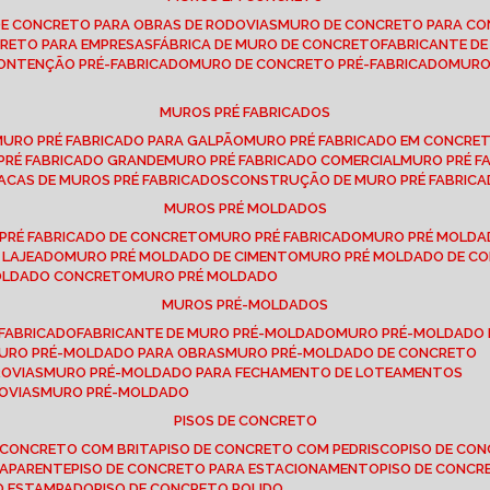
DE CONCRETO PARA OBRAS DE RODOVIAS
MURO DE CONCRETO PARA CO
CRETO PARA EMPRESAS
FÁBRICA DE MURO DE CONCRETO
FABRICANTE D
CONTENÇÃO PRÉ-FABRICADO
MURO DE CONCRETO PRÉ-FABRICADO
MUR
MUROS PRÉ FABRICADOS
MURO PRÉ FABRICADO PARA GALPÃO
MURO PRÉ FABRICADO EM CONCRE
 PRÉ FABRICADO GRANDE
MURO PRÉ FABRICADO COMERCIAL
MURO PRÉ 
LACAS DE MUROS PRÉ FABRICADOS
CONSTRUÇÃO DE MURO PRÉ FABRIC
MUROS PRÉ MOLDADOS
 PRÉ FABRICADO DE CONCRETO
MURO PRÉ FABRICADO
MURO PRÉ MOLD
 LAJEADO
MURO PRÉ MOLDADO DE CIMENTO
MURO PRÉ MOLDADO DE 
MOLDADO CONCRETO
MURO PRÉ MOLDADO
MUROS PRÉ-MOLDADOS
-FABRICADO
FABRICANTE DE MURO PRÉ-MOLDADO
MURO PRÉ-MOLDADO
MURO PRÉ-MOLDADO PARA OBRAS
MURO PRÉ-MOLDADO DE CONCRETO
ROVIAS
MURO PRÉ-MOLDADO PARA FECHAMENTO DE LOTEAMENTOS
OVIAS
MURO PRÉ-MOLDADO
PISOS DE CONCRETO
DE CONCRETO COM BRITA
PISO DE CONCRETO COM PEDRISCO
PISO DE C
 APARENTE
PISO DE CONCRETO PARA ESTACIONAMENTO
PISO DE CONC
TO ESTAMPADO
PISO DE CONCRETO POLIDO