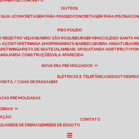
 BOMBA DE CONCRETO
OUTROS
 GUIA 2
CONCRETAGEM PARA PASSEIO
CONCRETAGEM PARA PISCINA
CO
PISO POLIDO
RO REGISTRO VELHO
BAIRRO SÃO ROQUE
BURGER KING
COLÉGIO SANTA M
A AÇOS
ITAPETININGA SHOPPING
KING'S BARBECUE
OBRA ANGATUBA
O
TAPETININGA
PISTA DE SKATE (ALAMBARI, SP)
QUITANDA HORTIFRUTI PO
VANGUARDA CONSTRUÇÕES
VILA APARECIDA
NOVA ERA PRÉ MOLDADOS
ELÉTRICAS E TELEFÔNICAS
ESGOTO
ESPEC
 VISITA / CAIXA DE PASSAGEM
LACAS PRÉ MOLDADAS
 OBRAS
UAÇÃO
CONTATO
ÁGUA
REDE DE DRENAGEM
REDE DE ESGOTO