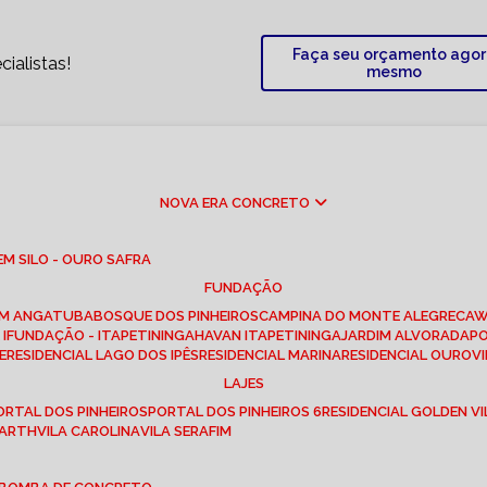
Faça seu orçamento ago
ialistas!
mesmo
NOVA ERA CONCRETO
M SILO - OURO SAFRA
FUNDAÇÃO
EM ANGATUBA
BOSQUE DOS PINHEIROS
CAMPINA DO MONTE ALEGRE
CA
I
FUNDAÇÃO - ITAPETININGA
HAVAN ITAPETININGA
JARDIM ALVORADA
P
E
RESIDENCIAL LAGO DOS IPÊS
RESIDENCIAL MARINA
RESIDENCIAL OUROVI
LAJES
PORTAL DOS PINHEIROS
PORTAL DOS PINHEIROS 6
RESIDENCIAL GOLDEN VI
 BARTH
VILA CAROLINA
VILA SERAFIM