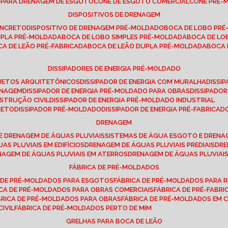
E PARA DRENAGEM DE ESGOTO
CONE DE ESGOTO COMERCIAL
CONE PRÉ
DISPOSITIVOS DE DRENAGEM
ONCRETO
DISPOSITIVO DE DRENAGEM PRÉ-MOLDADO
BOCA DE LOBO PR
UPLA PRÉ-MOLDADA
BOCA DE LOBO SIMPLES PRÉ-MOLDADA
BOCA DE L
OCA DE LEÃO PRÉ-FABRICADA
BOCA DE LEÃO DUPLA PRÉ-MOLDADA
BOCA
DISSIPADORES DE ENERGIA PRÉ-MOLDADO
ROJETOS ARQUITETÔNICOS
DISSIPADOR DE ENERGIA COM MURALHA
DISS
ENAGEM
DISSIPADOR DE ENERGIA PRÉ-MOLDADO PARA OBRAS
DISSIPAD
NSTRUÇÃO CIVIL
DISSIPADOR DE ENERGIA PRÉ-MOLDADO INDUSTRIAL
RETO
DISSIPADOR PRÉ-MOLDADO
DISSIPADOR DE ENERGIA PRÉ-FABRICAD
DRENAGEM
E DRENAGEM DE ÁGUAS PLUVIAIS
SISTEMAS DE ÁGUA ESGOTO E DREN
AS PLUVIAIS EM EDIFÍCIOS
DRENAGEM DE ÁGUAS PLUVIAIS PREDIAIS
DR
ENAGEM DE ÁGUAS PLUVIAIS EM ATERROS
DRENAGEM DE ÁGUAS PLUVIAI
FÁBRICA DE PRÉ-MOLDADOS
A DE PRÉ-MOLDADOS PARA ESGOTOS
FÁBRICA DE PRÉ-MOLDADOS PARA R
ICA DE PRÉ-MOLDADOS PARA OBRAS COMERCIAIS
FÁBRICA DE PRÉ-FABR
BRICA DE PRÉ-MOLDADOS PARA OBRAS
FÁBRICA DE PRÉ-MOLDADOS EM
IVIL
FÁBRICA DE PRÉ-MOLDADOS PERTO DE MIM
GRELHAS PARA BOCA DE LEÃO