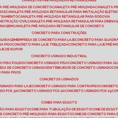
CANALETAS PRÉ-MOLDADAS RETANGULARES
TA PRÉ-MOLDADA DE CONCRETO
CANALETA PRÉ-MOLDADA
CANALETA P
RAS
CANALETA PRÉ-MOLDADA RETANGULAR PARA INSTALAÇÃO ELÉTRI
OTEAMENTO
CANALETA PRÉ-MOLDADA RETANGULAR PARA RODOVIA
NSTRUÇÃO CIVIL
CANALETA PRÉ-MOLDADA RETANGULAR PARA DRENA
RENAGEM
CANALETA PRÉ-MOLDADA RETANGULAR DE CONCRETO
CONCRETO PARA CONSTRUÇÕES
E GARAGEM
EMPRESA DE CONCRETO PARA LAJE
CONCRETO PARA QUADRA
RA PISO
CONCRETO PARA LAJE TRELIÇADA
CONCRETO PARA LAJE PRÉ M
AJE DE ISOPOR
CONCRETO USINADO INDUSTRIAL
O PISO POLIDO
CONCRETO USINADO PISO
CONCRETO USINADO PARA Q
RESA DE CONCRETO USINADO
DISTRIBUIDOR DE CONCRETO USINADO
C
 PARA PISOS
CONCRETOS USINADOS
USINADO PARA LAJE
CONCRETO USINADO PARA CONTRAPISO
CONCRETO
DO FCK 30
CONCRETO USINADO FCK 20
CONCRETO USINADO FCK 25
C
CONES PARA ESGOTO
ÇÃO PARA ESGOTO
CONE PARA TUBULAÇÃO DE ESGOTO
CONE DE ESGO
 DE CONCRETO PRÉ-MOLDADO PARA ESGOTO
CONE DE CONCRETO PARA