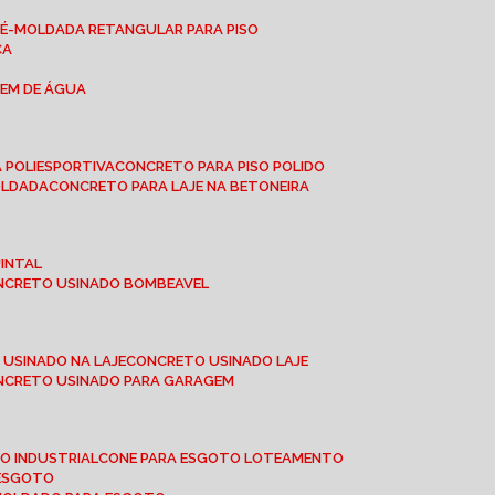
RÉ-MOLDADA RETANGULAR PARA PISO
CA
GEM DE ÁGUA
 POLIESPORTIVA
CONCRETO PARA PISO POLIDO
OLDADA
CONCRETO PARA LAJE NA BETONEIRA
UINTAL
ONCRETO USINADO BOMBEAVEL
 USINADO NA LAJE
CONCRETO USINADO LAJE
ONCRETO USINADO PARA GARAGEM
TO INDUSTRIAL
CONE PARA ESGOTO LOTEAMENTO
 ESGOTO