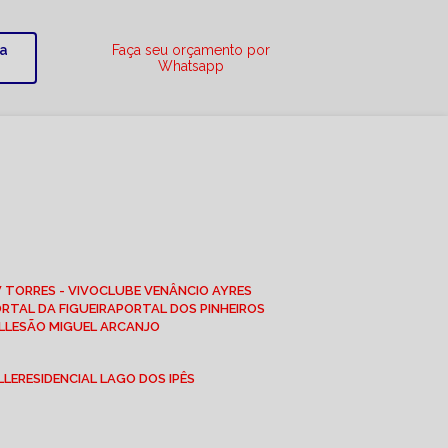
ra
Faça seu orçamento por
Whatsapp
W TORRES - VIVO
CLUBE VENÂNCIO AYRES
ORTAL DA FIGUEIRA
PORTAL DOS PINHEIROS
LLE
SÃO MIGUEL ARCANJO
LLE
RESIDENCIAL LAGO DOS IPÊS