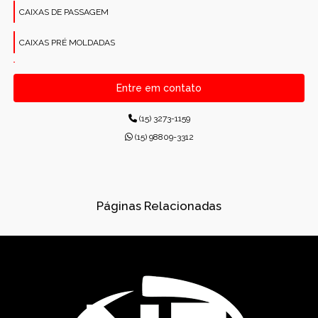
CAIXAS DE PASSAGEM
CAIXAS PRÉ MOLDADAS
CANALETAS PRÉ-MOLDADAS RETANGULARES
Entre em contato
CONCRETO PARA CONSTRUÇÕES
(15) 3273-1159
CONCRETO USINADO INDUSTRIAL
(15) 98809-3312
CONCRETOS USINADOS
CONES PARA ESGOTO
Páginas Relacionadas
DISPOSITIVOS DE DRENAGEM
DISSIPADORES DE ENERGIA PRÉ-MOLDADO
DRENAGEM
FÁBRICA DE PRÉ-MOLDADOS