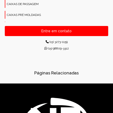
CAIXAS DE PASSAGEM
CAIXAS PRÉ MOLDADAS
CANALETAS PRÉ-MOLDADAS RETANGULARES
Entre em contato
CONCRETO PARA CONSTRUÇÕES
(15) 3273-1159
CONCRETO USINADO INDUSTRIAL
(15) 98809-3312
CONCRETOS USINADOS
CONES PARA ESGOTO
Páginas Relacionadas
DISPOSITIVOS DE DRENAGEM
DISSIPADORES DE ENERGIA PRÉ-MOLDADO
DRENAGEM
FÁBRICA DE PRÉ-MOLDADOS