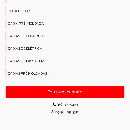
BOCA DE LOBO
CAIXA PRÉ-MOLDADA
CAIXAS DE CONCRETO
CAIXAS DE ELÉTRICA
CAIXAS DE PASSAGEM
CAIXAS PRÉ MOLDADAS
CANALETAS PRÉ-MOLDADAS RETANGULARES
Entre em contato
CONCRETO PARA CONSTRUÇÕES
(15) 3273-1159
CONCRETO USINADO INDUSTRIAL
(15) 98809-3312
CONCRETOS USINADOS