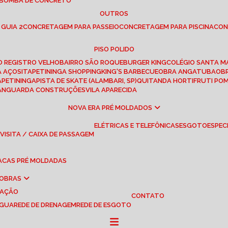
 BOMBA DE CONCRETO
OUTROS
 GUIA 2
CONCRETAGEM PARA PASSEIO
CONCRETAGEM PARA PISCINA
CO
PISO POLIDO
RO REGISTRO VELHO
BAIRRO SÃO ROQUE
BURGER KING
COLÉGIO SANTA M
A AÇOS
ITAPETININGA SHOPPING
KING'S BARBECUE
OBRA ANGATUBA
O
TAPETININGA
PISTA DE SKATE (ALAMBARI, SP)
QUITANDA HORTIFRUTI PO
VANGUARDA CONSTRUÇÕES
VILA APARECIDA
NOVA ERA PRÉ MOLDADOS
ELÉTRICAS E TELEFÔNICAS
ESGOTO
ESPEC
 VISITA / CAIXA DE PASSAGEM
LACAS PRÉ MOLDADAS
 OBRAS
UAÇÃO
CONTATO
ÁGUA
REDE DE DRENAGEM
REDE DE ESGOTO