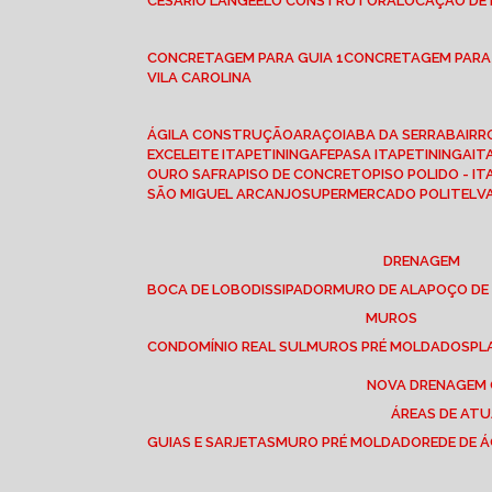
CESÁRIO LANGE
ELO CONSTRUTORA
LOCAÇÃO DE
CONCRETAGEM PARA GUIA 1
CONCRETAGEM PARA
VILA CAROLINA
ÁGILA CONSTRUÇÃO
ARAÇOIABA DA SERRA
BAIR
EXCELEITE ITAPETININGA
FEPASA ITAPETININGA
IT
OURO SAFRA
PISO DE CONCRETO
PISO POLIDO - I
SÃO MIGUEL ARCANJO
SUPERMERCADO POLITEL
DRENAGEM
BOCA DE LOBO
DISSIPADOR
MURO DE ALA
POÇO DE
MUROS
CONDOMÍNIO REAL SUL
MUROS PRÉ MOLDADOS
P
NOVA DRENAGEM
ÁREAS DE AT
GUIAS E SARJETAS
MURO PRÉ MOLDADO
REDE DE 