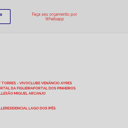
ra
Faça seu orçamento por
Whatsapp
W TORRES - VIVO
CLUBE VENÂNCIO AYRES
ORTAL DA FIGUEIRA
PORTAL DOS PINHEIROS
LLE
SÃO MIGUEL ARCANJO
LLE
RESIDENCIAL LAGO DOS IPÊS