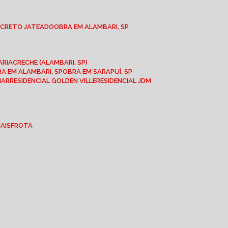
NCRETO JATEADO
OBRA EM ALAMBARI, SP
ARIA
CRECHE (ALAMBARI, SP)
BRA EM ALAMBARI, SP
OBRA EM SARAPUÍ, SP
MAR
RESIDENCIAL GOLDEN VILLE
RESIDENCIAL JDM
IAIS
FROTA