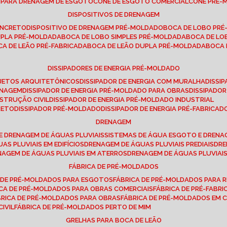
E PARA DRENAGEM DE ESGOTO
CONE DE ESGOTO COMERCIAL
CONE PRÉ
DISPOSITIVOS DE DRENAGEM
ONCRETO
DISPOSITIVO DE DRENAGEM PRÉ-MOLDADO
BOCA DE LOBO PR
UPLA PRÉ-MOLDADA
BOCA DE LOBO SIMPLES PRÉ-MOLDADA
BOCA DE L
OCA DE LEÃO PRÉ-FABRICADA
BOCA DE LEÃO DUPLA PRÉ-MOLDADA
BOCA
DISSIPADORES DE ENERGIA PRÉ-MOLDADO
ROJETOS ARQUITETÔNICOS
DISSIPADOR DE ENERGIA COM MURALHA
DISS
ENAGEM
DISSIPADOR DE ENERGIA PRÉ-MOLDADO PARA OBRAS
DISSIPAD
NSTRUÇÃO CIVIL
DISSIPADOR DE ENERGIA PRÉ-MOLDADO INDUSTRIAL
RETO
DISSIPADOR PRÉ-MOLDADO
DISSIPADOR DE ENERGIA PRÉ-FABRICAD
DRENAGEM
E DRENAGEM DE ÁGUAS PLUVIAIS
SISTEMAS DE ÁGUA ESGOTO E DREN
AS PLUVIAIS EM EDIFÍCIOS
DRENAGEM DE ÁGUAS PLUVIAIS PREDIAIS
DR
ENAGEM DE ÁGUAS PLUVIAIS EM ATERROS
DRENAGEM DE ÁGUAS PLUVIAI
FÁBRICA DE PRÉ-MOLDADOS
A DE PRÉ-MOLDADOS PARA ESGOTOS
FÁBRICA DE PRÉ-MOLDADOS PARA R
ICA DE PRÉ-MOLDADOS PARA OBRAS COMERCIAIS
FÁBRICA DE PRÉ-FABR
BRICA DE PRÉ-MOLDADOS PARA OBRAS
FÁBRICA DE PRÉ-MOLDADOS EM
IVIL
FÁBRICA DE PRÉ-MOLDADOS PERTO DE MIM
GRELHAS PARA BOCA DE LEÃO