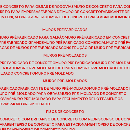
DE CONCRETO PARA OBRAS DE RODOVIAS
MURO DE CONCRETO PARA CO
CRETO PARA EMPRESAS
FÁBRICA DE MURO DE CONCRETO
FABRICANTE D
CONTENÇÃO PRÉ-FABRICADO
MURO DE CONCRETO PRÉ-FABRICADO
MUR
MUROS PRÉ FABRICADOS
MURO PRÉ FABRICADO PARA GALPÃO
MURO PRÉ FABRICADO EM CONCRE
 PRÉ FABRICADO GRANDE
MURO PRÉ FABRICADO COMERCIAL
MURO PRÉ 
LACAS DE MUROS PRÉ FABRICADOS
CONSTRUÇÃO DE MURO PRÉ FABRIC
MUROS PRÉ MOLDADOS
 PRÉ FABRICADO DE CONCRETO
MURO PRÉ FABRICADO
MURO PRÉ MOLD
 LAJEADO
MURO PRÉ MOLDADO DE CIMENTO
MURO PRÉ MOLDADO DE 
MOLDADO CONCRETO
MURO PRÉ MOLDADO
MUROS PRÉ-MOLDADOS
-FABRICADO
FABRICANTE DE MURO PRÉ-MOLDADO
MURO PRÉ-MOLDADO
MURO PRÉ-MOLDADO PARA OBRAS
MURO PRÉ-MOLDADO DE CONCRETO
ROVIAS
MURO PRÉ-MOLDADO PARA FECHAMENTO DE LOTEAMENTOS
OVIAS
MURO PRÉ-MOLDADO
PISOS DE CONCRETO
DE CONCRETO COM BRITA
PISO DE CONCRETO COM PEDRISCO
PISO DE C
 APARENTE
PISO DE CONCRETO PARA ESTACIONAMENTO
PISO DE CONC
TO ESTAMPADO
PISO DE CONCRETO POLIDO