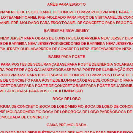
ANÉIS PARA ESGOTO
CANAMENTO DE ESGOTO
ANEL DE CONCRETO PARA RODOVIA
ANEL PARA
TO LOTEAMENTO
ANEL PRÉ-MOLDADO PARA POÇO DE VISITA
ANEL DE CO
O
ANEL PRÉ-MOLDADO PARA ESGOTO
ANEL DE CONCRETO PARA ESGOTO
BARREIRAS NEW JERSEY
A NEW JERSEY PARA OBRAS DE CONSTRUÇÃO
BARREIRA NEW JERSEY D
TE DE BARREIRA NEW JERSEY
FORNECEDORES DE BARREIRA NEW JERSEY
NEW JERSEY DUPLA
BARREIRA DE CONCRETO NEW JERSEY
BARREIRA NEW
BASES PARA POSTE
O PARA POSTES DE SEGURANÇA
BASE PARA POSTE DE ENERGIA SOLAR
B
PARA POSTE DE AÇO GALVANIZADO
BASE PARA POSTE DE ILUMINAÇÃO E
 RODOVIA
BASE PARA POSTES
BASE DE CONCRETO PARA POSTE
BASE D
SE DE CONCRETO PARA POSTE DE ILUMINAÇÃO
BASE DE CONCRETO PAR
ONCRETO
BASE PARA POSTE DE CONCRETO
BASE PARA POSTE DE JARDIM
 METÁLICO
BASE PARA POSTE DE ILUMINAÇÃO
BOCA DE LOBO
O
GUIA DE CONCRETO BOCA DE LOBO
MEIO FIO BOCA DE LOBO DE CONC
O PRÉ MOLDADO
MEIO FIO BOCA DE LOBO
BOCA DE LOBO PADRÃO
BOCA D
RÉ MOLDADA DE CONCRETO
CAIXA PRÉ-MOLDADA
-MOLDADA PARA REDE ELÉTRICA
CAIXA PRÉ-MOLDADA PARA REDE DE ESG