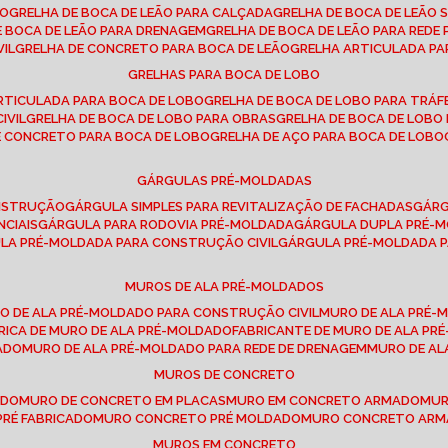
SO
GRELHA DE BOCA DE LEÃO PARA CALÇADA
GRELHA DE BOCA DE LEÃO 
DE BOCA DE LEÃO PARA DRENAGEM
GRELHA DE BOCA DE LEÃO PARA REDE 
VIL
GRELHA DE CONCRETO PARA BOCA DE LEÃO
GRELHA ARTICULADA PA
GRELHAS PARA BOCA DE LOBO
ARTICULADA PARA BOCA DE LOBO
GRELHA DE BOCA DE LOBO PARA TRÁ
IVIL
GRELHA DE BOCA DE LOBO PARA OBRAS
GRELHA DE BOCA DE LOB
DE CONCRETO PARA BOCA DE LOBO
GRELHA DE AÇO PARA BOCA DE LOBO
GÁRGULAS PRÉ-MOLDADAS
ONSTRUÇÃO
GÁRGULA SIMPLES PARA REVITALIZAÇÃO DE FACHADAS
GÁR
NCIAIS
GÁRGULA PARA RODOVIA PRÉ-MOLDADA
GÁRGULA DUPLA PRÉ-
ULA PRÉ-MOLDADA PARA CONSTRUÇÃO CIVIL
GÁRGULA PRÉ-MOLDADA 
MUROS DE ALA PRÉ-MOLDADOS
RO DE ALA PRÉ-MOLDADO PARA CONSTRUÇÃO CIVIL
MURO DE ALA PRÉ
BRICA DE MURO DE ALA PRÉ-MOLDADO
FABRICANTE DE MURO DE ALA P
ADO
MURO DE ALA PRÉ-MOLDADO PARA REDE DE DRENAGEM
MURO DE A
MUROS DE CONCRETO
ADO
MURO DE CONCRETO EM PLACAS
MURO EM CONCRETO ARMADO
MU
PRÉ FABRICADO
MURO CONCRETO PRÉ MOLDADO
MURO CONCRETO AR
MUROS EM CONCRETO