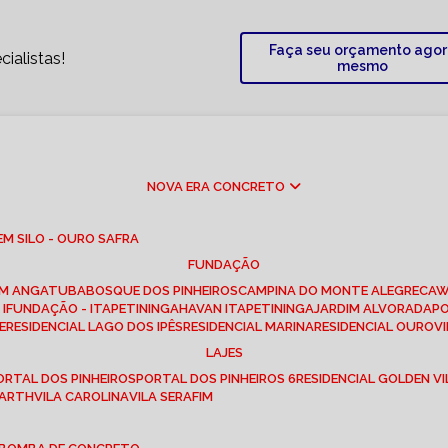
Faça seu orçamento ago
ialistas!
mesmo
NOVA ERA CONCRETO
M SILO - OURO SAFRA
FUNDAÇÃO
EM ANGATUBA
BOSQUE DOS PINHEIROS
CAMPINA DO MONTE ALEGRE
CA
I
FUNDAÇÃO - ITAPETININGA
HAVAN ITAPETININGA
JARDIM ALVORADA
P
E
RESIDENCIAL LAGO DOS IPÊS
RESIDENCIAL MARINA
RESIDENCIAL OUROVI
LAJES
PORTAL DOS PINHEIROS
PORTAL DOS PINHEIROS 6
RESIDENCIAL GOLDEN VI
 BARTH
VILA CAROLINA
VILA SERAFIM