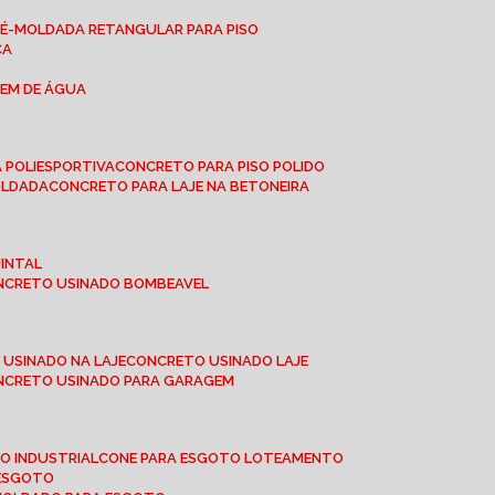
RÉ-MOLDADA RETANGULAR PARA PISO
CA
GEM DE ÁGUA
 POLIESPORTIVA
CONCRETO PARA PISO POLIDO
OLDADA
CONCRETO PARA LAJE NA BETONEIRA
UINTAL
ONCRETO USINADO BOMBEAVEL
 USINADO NA LAJE
CONCRETO USINADO LAJE
ONCRETO USINADO PARA GARAGEM
TO INDUSTRIAL
CONE PARA ESGOTO LOTEAMENTO
 ESGOTO