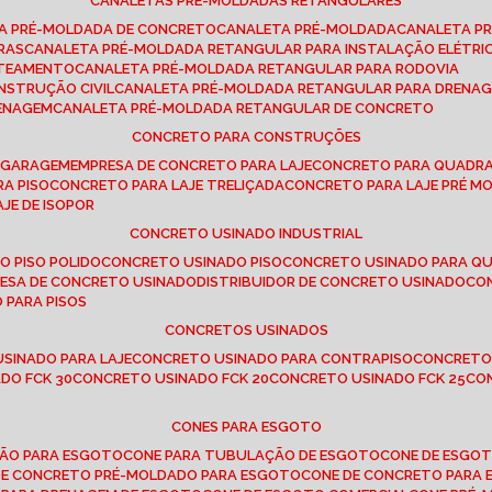
CANALETAS PRÉ-MOLDADAS RETANGULARES
TA PRÉ-MOLDADA DE CONCRETO
CANALETA PRÉ-MOLDADA
CANALETA P
RAS
CANALETA PRÉ-MOLDADA RETANGULAR PARA INSTALAÇÃO ELÉTRI
OTEAMENTO
CANALETA PRÉ-MOLDADA RETANGULAR PARA RODOVIA
NSTRUÇÃO CIVIL
CANALETA PRÉ-MOLDADA RETANGULAR PARA DRENA
RENAGEM
CANALETA PRÉ-MOLDADA RETANGULAR DE CONCRETO
CONCRETO PARA CONSTRUÇÕES
E GARAGEM
EMPRESA DE CONCRETO PARA LAJE
CONCRETO PARA QUADRA
RA PISO
CONCRETO PARA LAJE TRELIÇADA
CONCRETO PARA LAJE PRÉ M
AJE DE ISOPOR
CONCRETO USINADO INDUSTRIAL
O PISO POLIDO
CONCRETO USINADO PISO
CONCRETO USINADO PARA Q
RESA DE CONCRETO USINADO
DISTRIBUIDOR DE CONCRETO USINADO
C
 PARA PISOS
CONCRETOS USINADOS
USINADO PARA LAJE
CONCRETO USINADO PARA CONTRAPISO
CONCRETO
DO FCK 30
CONCRETO USINADO FCK 20
CONCRETO USINADO FCK 25
C
CONES PARA ESGOTO
ÇÃO PARA ESGOTO
CONE PARA TUBULAÇÃO DE ESGOTO
CONE DE ESGO
 DE CONCRETO PRÉ-MOLDADO PARA ESGOTO
CONE DE CONCRETO PARA