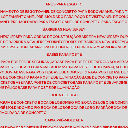
ANÉIS PARA ESGOTO
CANAMENTO DE ESGOTO
ANEL DE CONCRETO PARA RODOVIA
ANEL PARA
TO LOTEAMENTO
ANEL PRÉ-MOLDADO PARA POÇO DE VISITA
ANEL DE CO
O
ANEL PRÉ-MOLDADO PARA ESGOTO
ANEL DE CONCRETO PARA ESGOTO
BARREIRAS NEW JERSEY
A NEW JERSEY PARA OBRAS DE CONSTRUÇÃO
BARREIRA NEW JERSEY D
TE DE BARREIRA NEW JERSEY
FORNECEDORES DE BARREIRA NEW JERSEY
NEW JERSEY DUPLA
BARREIRA DE CONCRETO NEW JERSEY
BARREIRA NEW
BASES PARA POSTE
O PARA POSTES DE SEGURANÇA
BASE PARA POSTE DE ENERGIA SOLAR
B
PARA POSTE DE AÇO GALVANIZADO
BASE PARA POSTE DE ILUMINAÇÃO E
 RODOVIA
BASE PARA POSTES
BASE DE CONCRETO PARA POSTE
BASE D
SE DE CONCRETO PARA POSTE DE ILUMINAÇÃO
BASE DE CONCRETO PAR
ONCRETO
BASE PARA POSTE DE CONCRETO
BASE PARA POSTE DE JARDIM
 METÁLICO
BASE PARA POSTE DE ILUMINAÇÃO
BOCA DE LOBO
O
GUIA DE CONCRETO BOCA DE LOBO
MEIO FIO BOCA DE LOBO DE CONC
O PRÉ MOLDADO
MEIO FIO BOCA DE LOBO
BOCA DE LOBO PADRÃO
BOCA D
RÉ MOLDADA DE CONCRETO
CAIXA PRÉ-MOLDADA
-MOLDADA PARA REDE ELÉTRICA
CAIXA PRÉ-MOLDADA PARA REDE DE ESG