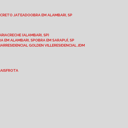
NCRETO JATEADO
OBRA EM ALAMBARI, SP
ARIA
CRECHE (ALAMBARI, SP)
BRA EM ALAMBARI, SP
OBRA EM SARAPUÍ, SP
MAR
RESIDENCIAL GOLDEN VILLE
RESIDENCIAL JDM
IAIS
FROTA