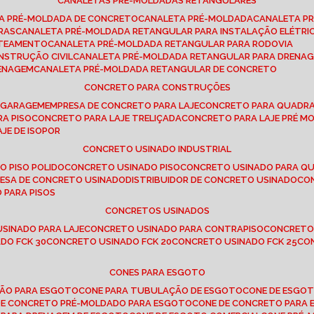
CANALETAS PRÉ-MOLDADAS RETANGULARES
TA PRÉ-MOLDADA DE CONCRETO
CANALETA PRÉ-MOLDADA
CANALETA P
RAS
CANALETA PRÉ-MOLDADA RETANGULAR PARA INSTALAÇÃO ELÉTRI
OTEAMENTO
CANALETA PRÉ-MOLDADA RETANGULAR PARA RODOVIA
NSTRUÇÃO CIVIL
CANALETA PRÉ-MOLDADA RETANGULAR PARA DRENA
RENAGEM
CANALETA PRÉ-MOLDADA RETANGULAR DE CONCRETO
CONCRETO PARA CONSTRUÇÕES
E GARAGEM
EMPRESA DE CONCRETO PARA LAJE
CONCRETO PARA QUADRA
RA PISO
CONCRETO PARA LAJE TRELIÇADA
CONCRETO PARA LAJE PRÉ M
AJE DE ISOPOR
CONCRETO USINADO INDUSTRIAL
O PISO POLIDO
CONCRETO USINADO PISO
CONCRETO USINADO PARA Q
RESA DE CONCRETO USINADO
DISTRIBUIDOR DE CONCRETO USINADO
C
 PARA PISOS
CONCRETOS USINADOS
USINADO PARA LAJE
CONCRETO USINADO PARA CONTRAPISO
CONCRETO
DO FCK 30
CONCRETO USINADO FCK 20
CONCRETO USINADO FCK 25
C
CONES PARA ESGOTO
ÇÃO PARA ESGOTO
CONE PARA TUBULAÇÃO DE ESGOTO
CONE DE ESGO
 DE CONCRETO PRÉ-MOLDADO PARA ESGOTO
CONE DE CONCRETO PARA