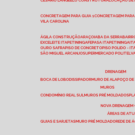
CESÁRIO LANGE
ELO CONSTRUTORA
LOCAÇÃO DE
CONCRETAGEM PARA GUIA 1
CONCRETAGEM PARA
VILA CAROLINA
ÁGILA CONSTRUÇÃO
ARAÇOIABA DA SERRA
BAIR
EXCELEITE ITAPETININGA
FEPASA ITAPETININGA
IT
OURO SAFRA
PISO DE CONCRETO
PISO POLIDO - I
SÃO MIGUEL ARCANJO
SUPERMERCADO POLITEL
DRENAGEM
BOCA DE LOBO
DISSIPADOR
MURO DE ALA
POÇO DE
MUROS
CONDOMÍNIO REAL SUL
MUROS PRÉ MOLDADOS
P
NOVA DRENAGEM
ÁREAS DE AT
GUIAS E SARJETAS
MURO PRÉ MOLDADO
REDE DE 