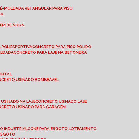
RÉ-MOLDADA RETANGULAR PARA PISO
CA
GEM DE ÁGUA
 POLIESPORTIVA
CONCRETO PARA PISO POLIDO
OLDADA
CONCRETO PARA LAJE NA BETONEIRA
UINTAL
ONCRETO USINADO BOMBEAVEL
 USINADO NA LAJE
CONCRETO USINADO LAJE
ONCRETO USINADO PARA GARAGEM
TO INDUSTRIAL
CONE PARA ESGOTO LOTEAMENTO
 ESGOTO