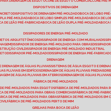
E PARA DRENAGEM DE ESGOTO
CONE DE ESGOTO COMERCIAL
CONE PRÉ
DISPOSITIVOS DE DRENAGEM
ONCRETO
DISPOSITIVO DE DRENAGEM PRÉ-MOLDADO
BOCA DE LOBO PR
UPLA PRÉ-MOLDADA
BOCA DE LOBO SIMPLES PRÉ-MOLDADA
BOCA DE L
OCA DE LEÃO PRÉ-FABRICADA
BOCA DE LEÃO DUPLA PRÉ-MOLDADA
BOCA
DISSIPADORES DE ENERGIA PRÉ-MOLDADO
ROJETOS ARQUITETÔNICOS
DISSIPADOR DE ENERGIA COM MURALHA
DISS
ENAGEM
DISSIPADOR DE ENERGIA PRÉ-MOLDADO PARA OBRAS
DISSIPAD
NSTRUÇÃO CIVIL
DISSIPADOR DE ENERGIA PRÉ-MOLDADO INDUSTRIAL
RETO
DISSIPADOR PRÉ-MOLDADO
DISSIPADOR DE ENERGIA PRÉ-FABRICAD
DRENAGEM
E DRENAGEM DE ÁGUAS PLUVIAIS
SISTEMAS DE ÁGUA ESGOTO E DREN
AS PLUVIAIS EM EDIFÍCIOS
DRENAGEM DE ÁGUAS PLUVIAIS PREDIAIS
DR
ENAGEM DE ÁGUAS PLUVIAIS EM ATERROS
DRENAGEM DE ÁGUAS PLUVIAI
FÁBRICA DE PRÉ-MOLDADOS
A DE PRÉ-MOLDADOS PARA ESGOTOS
FÁBRICA DE PRÉ-MOLDADOS PARA R
ICA DE PRÉ-MOLDADOS PARA OBRAS COMERCIAIS
FÁBRICA DE PRÉ-FABR
BRICA DE PRÉ-MOLDADOS PARA OBRAS
FÁBRICA DE PRÉ-MOLDADOS EM
IVIL
FÁBRICA DE PRÉ-MOLDADOS PERTO DE MIM
GRELHAS PARA BOCA DE LEÃO