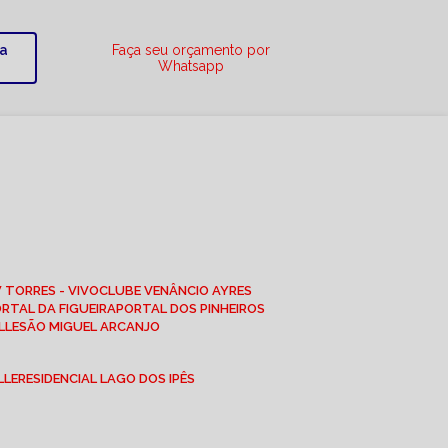
ra
Faça seu orçamento por
Whatsapp
W TORRES - VIVO
CLUBE VENÂNCIO AYRES
ORTAL DA FIGUEIRA
PORTAL DOS PINHEIROS
LLE
SÃO MIGUEL ARCANJO
LLE
RESIDENCIAL LAGO DOS IPÊS