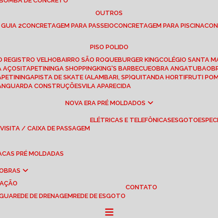
 BOMBA DE CONCRETO
OUTROS
 GUIA 2
CONCRETAGEM PARA PASSEIO
CONCRETAGEM PARA PISCINA
CO
PISO POLIDO
RO REGISTRO VELHO
BAIRRO SÃO ROQUE
BURGER KING
COLÉGIO SANTA M
A AÇOS
ITAPETININGA SHOPPING
KING'S BARBECUE
OBRA ANGATUBA
O
TAPETININGA
PISTA DE SKATE (ALAMBARI, SP)
QUITANDA HORTIFRUTI PO
VANGUARDA CONSTRUÇÕES
VILA APARECIDA
NOVA ERA PRÉ MOLDADOS
ELÉTRICAS E TELEFÔNICAS
ESGOTO
ESPEC
 VISITA / CAIXA DE PASSAGEM
LACAS PRÉ MOLDADAS
 OBRAS
UAÇÃO
CONTATO
ÁGUA
REDE DE DRENAGEM
REDE DE ESGOTO