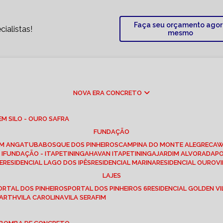
Faça seu orçamento ago
ialistas!
mesmo
NOVA ERA CONCRETO
M SILO - OURO SAFRA
FUNDAÇÃO
EM ANGATUBA
BOSQUE DOS PINHEIROS
CAMPINA DO MONTE ALEGRE
CA
I
FUNDAÇÃO - ITAPETININGA
HAVAN ITAPETININGA
JARDIM ALVORADA
P
E
RESIDENCIAL LAGO DOS IPÊS
RESIDENCIAL MARINA
RESIDENCIAL OUROVI
LAJES
PORTAL DOS PINHEIROS
PORTAL DOS PINHEIROS 6
RESIDENCIAL GOLDEN VI
 BARTH
VILA CAROLINA
VILA SERAFIM