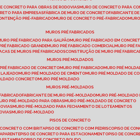
DE CONCRETO PARA OBRAS DE RODOVIAS
MURO DE CONCRETO PARA CO
CRETO PARA EMPRESAS
FÁBRICA DE MURO DE CONCRETO
FABRICANTE D
CONTENÇÃO PRÉ-FABRICADO
MURO DE CONCRETO PRÉ-FABRICADO
MUR
MUROS PRÉ FABRICADOS
MURO PRÉ FABRICADO PARA GALPÃO
MURO PRÉ FABRICADO EM CONCRE
 PRÉ FABRICADO GRANDE
MURO PRÉ FABRICADO COMERCIAL
MURO PRÉ 
LACAS DE MUROS PRÉ FABRICADOS
CONSTRUÇÃO DE MURO PRÉ FABRIC
MUROS PRÉ MOLDADOS
 PRÉ FABRICADO DE CONCRETO
MURO PRÉ FABRICADO
MURO PRÉ MOLD
 LAJEADO
MURO PRÉ MOLDADO DE CIMENTO
MURO PRÉ MOLDADO DE 
MOLDADO CONCRETO
MURO PRÉ MOLDADO
MUROS PRÉ-MOLDADOS
-FABRICADO
FABRICANTE DE MURO PRÉ-MOLDADO
MURO PRÉ-MOLDADO
MURO PRÉ-MOLDADO PARA OBRAS
MURO PRÉ-MOLDADO DE CONCRETO
ROVIAS
MURO PRÉ-MOLDADO PARA FECHAMENTO DE LOTEAMENTOS
OVIAS
MURO PRÉ-MOLDADO
PISOS DE CONCRETO
DE CONCRETO COM BRITA
PISO DE CONCRETO COM PEDRISCO
PISO DE C
 APARENTE
PISO DE CONCRETO PARA ESTACIONAMENTO
PISO DE CONC
TO ESTAMPADO
PISO DE CONCRETO POLIDO