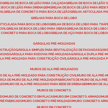
SO
GRELHA DE BOCA DE LEÃO PARA CALÇADA
GRELHA DE BOCA DE LEÃO 
DE BOCA DE LEÃO PARA DRENAGEM
GRELHA DE BOCA DE LEÃO PARA REDE 
VIL
GRELHA DE CONCRETO PARA BOCA DE LEÃO
GRELHA ARTICULADA PA
GRELHAS PARA BOCA DE LOBO
ARTICULADA PARA BOCA DE LOBO
GRELHA DE BOCA DE LOBO PARA TRÁ
IVIL
GRELHA DE BOCA DE LOBO PARA OBRAS
GRELHA DE BOCA DE LOB
DE CONCRETO PARA BOCA DE LOBO
GRELHA DE AÇO PARA BOCA DE LOBO
GÁRGULAS PRÉ-MOLDADAS
ONSTRUÇÃO
GÁRGULA SIMPLES PARA REVITALIZAÇÃO DE FACHADAS
GÁR
NCIAIS
GÁRGULA PARA RODOVIA PRÉ-MOLDADA
GÁRGULA DUPLA PRÉ-
ULA PRÉ-MOLDADA PARA CONSTRUÇÃO CIVIL
GÁRGULA PRÉ-MOLDADA 
MUROS DE ALA PRÉ-MOLDADOS
RO DE ALA PRÉ-MOLDADO PARA CONSTRUÇÃO CIVIL
MURO DE ALA PRÉ
BRICA DE MURO DE ALA PRÉ-MOLDADO
FABRICANTE DE MURO DE ALA P
ADO
MURO DE ALA PRÉ-MOLDADO PARA REDE DE DRENAGEM
MURO DE A
MUROS DE CONCRETO
ADO
MURO DE CONCRETO EM PLACAS
MURO EM CONCRETO ARMADO
MU
PRÉ FABRICADO
MURO CONCRETO PRÉ MOLDADO
MURO CONCRETO AR
MUROS EM CONCRETO