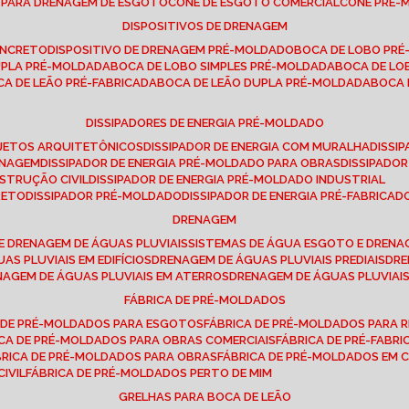
E PARA DRENAGEM DE ESGOTO
CONE DE ESGOTO COMERCIAL
CONE PRÉ
DISPOSITIVOS DE DRENAGEM
ONCRETO
DISPOSITIVO DE DRENAGEM PRÉ-MOLDADO
BOCA DE LOBO PR
UPLA PRÉ-MOLDADA
BOCA DE LOBO SIMPLES PRÉ-MOLDADA
BOCA DE L
OCA DE LEÃO PRÉ-FABRICADA
BOCA DE LEÃO DUPLA PRÉ-MOLDADA
BOCA
DISSIPADORES DE ENERGIA PRÉ-MOLDADO
ROJETOS ARQUITETÔNICOS
DISSIPADOR DE ENERGIA COM MURALHA
DISS
ENAGEM
DISSIPADOR DE ENERGIA PRÉ-MOLDADO PARA OBRAS
DISSIPAD
NSTRUÇÃO CIVIL
DISSIPADOR DE ENERGIA PRÉ-MOLDADO INDUSTRIAL
RETO
DISSIPADOR PRÉ-MOLDADO
DISSIPADOR DE ENERGIA PRÉ-FABRICAD
DRENAGEM
E DRENAGEM DE ÁGUAS PLUVIAIS
SISTEMAS DE ÁGUA ESGOTO E DREN
AS PLUVIAIS EM EDIFÍCIOS
DRENAGEM DE ÁGUAS PLUVIAIS PREDIAIS
DR
ENAGEM DE ÁGUAS PLUVIAIS EM ATERROS
DRENAGEM DE ÁGUAS PLUVIAI
FÁBRICA DE PRÉ-MOLDADOS
A DE PRÉ-MOLDADOS PARA ESGOTOS
FÁBRICA DE PRÉ-MOLDADOS PARA R
ICA DE PRÉ-MOLDADOS PARA OBRAS COMERCIAIS
FÁBRICA DE PRÉ-FABR
BRICA DE PRÉ-MOLDADOS PARA OBRAS
FÁBRICA DE PRÉ-MOLDADOS EM
IVIL
FÁBRICA DE PRÉ-MOLDADOS PERTO DE MIM
GRELHAS PARA BOCA DE LEÃO