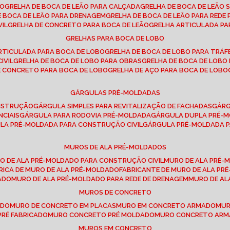
SO
GRELHA DE BOCA DE LEÃO PARA CALÇADA
GRELHA DE BOCA DE LEÃO 
DE BOCA DE LEÃO PARA DRENAGEM
GRELHA DE BOCA DE LEÃO PARA REDE 
VIL
GRELHA DE CONCRETO PARA BOCA DE LEÃO
GRELHA ARTICULADA PA
GRELHAS PARA BOCA DE LOBO
ARTICULADA PARA BOCA DE LOBO
GRELHA DE BOCA DE LOBO PARA TRÁ
IVIL
GRELHA DE BOCA DE LOBO PARA OBRAS
GRELHA DE BOCA DE LOB
DE CONCRETO PARA BOCA DE LOBO
GRELHA DE AÇO PARA BOCA DE LOBO
GÁRGULAS PRÉ-MOLDADAS
ONSTRUÇÃO
GÁRGULA SIMPLES PARA REVITALIZAÇÃO DE FACHADAS
GÁR
NCIAIS
GÁRGULA PARA RODOVIA PRÉ-MOLDADA
GÁRGULA DUPLA PRÉ-
ULA PRÉ-MOLDADA PARA CONSTRUÇÃO CIVIL
GÁRGULA PRÉ-MOLDADA 
MUROS DE ALA PRÉ-MOLDADOS
RO DE ALA PRÉ-MOLDADO PARA CONSTRUÇÃO CIVIL
MURO DE ALA PRÉ
BRICA DE MURO DE ALA PRÉ-MOLDADO
FABRICANTE DE MURO DE ALA P
ADO
MURO DE ALA PRÉ-MOLDADO PARA REDE DE DRENAGEM
MURO DE A
MUROS DE CONCRETO
ADO
MURO DE CONCRETO EM PLACAS
MURO EM CONCRETO ARMADO
MU
PRÉ FABRICADO
MURO CONCRETO PRÉ MOLDADO
MURO CONCRETO AR
MUROS EM CONCRETO