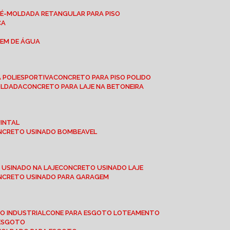
RÉ-MOLDADA RETANGULAR PARA PISO
CA
GEM DE ÁGUA
 POLIESPORTIVA
CONCRETO PARA PISO POLIDO
OLDADA
CONCRETO PARA LAJE NA BETONEIRA
UINTAL
ONCRETO USINADO BOMBEAVEL
 USINADO NA LAJE
CONCRETO USINADO LAJE
ONCRETO USINADO PARA GARAGEM
TO INDUSTRIAL
CONE PARA ESGOTO LOTEAMENTO
 ESGOTO