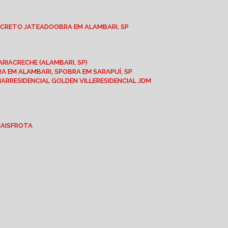
NCRETO JATEADO
OBRA EM ALAMBARI, SP
ARIA
CRECHE (ALAMBARI, SP)
BRA EM ALAMBARI, SP
OBRA EM SARAPUÍ, SP
MAR
RESIDENCIAL GOLDEN VILLE
RESIDENCIAL JDM
IAIS
FROTA