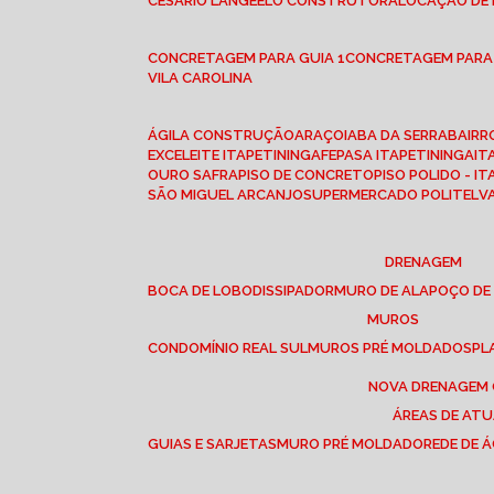
CESÁRIO LANGE
ELO CONSTRUTORA
LOCAÇÃO DE
CONCRETAGEM PARA GUIA 1
CONCRETAGEM PARA
VILA CAROLINA
ÁGILA CONSTRUÇÃO
ARAÇOIABA DA SERRA
BAIR
EXCELEITE ITAPETININGA
FEPASA ITAPETININGA
IT
OURO SAFRA
PISO DE CONCRETO
PISO POLIDO - I
SÃO MIGUEL ARCANJO
SUPERMERCADO POLITEL
DRENAGEM
BOCA DE LOBO
DISSIPADOR
MURO DE ALA
POÇO DE
MUROS
CONDOMÍNIO REAL SUL
MUROS PRÉ MOLDADOS
P
NOVA DRENAGEM
ÁREAS DE AT
GUIAS E SARJETAS
MURO PRÉ MOLDADO
REDE DE 