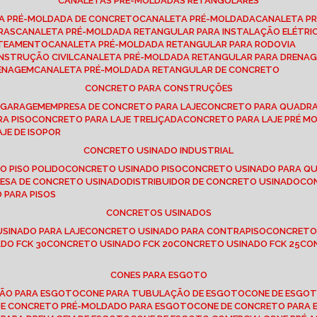
CANALETAS PRÉ-MOLDADAS RETANGULARES
TA PRÉ-MOLDADA DE CONCRETO
CANALETA PRÉ-MOLDADA
CANALETA P
RAS
CANALETA PRÉ-MOLDADA RETANGULAR PARA INSTALAÇÃO ELÉTRI
OTEAMENTO
CANALETA PRÉ-MOLDADA RETANGULAR PARA RODOVIA
NSTRUÇÃO CIVIL
CANALETA PRÉ-MOLDADA RETANGULAR PARA DRENA
RENAGEM
CANALETA PRÉ-MOLDADA RETANGULAR DE CONCRETO
CONCRETO PARA CONSTRUÇÕES
E GARAGEM
EMPRESA DE CONCRETO PARA LAJE
CONCRETO PARA QUADRA
RA PISO
CONCRETO PARA LAJE TRELIÇADA
CONCRETO PARA LAJE PRÉ M
AJE DE ISOPOR
CONCRETO USINADO INDUSTRIAL
O PISO POLIDO
CONCRETO USINADO PISO
CONCRETO USINADO PARA Q
RESA DE CONCRETO USINADO
DISTRIBUIDOR DE CONCRETO USINADO
C
 PARA PISOS
CONCRETOS USINADOS
USINADO PARA LAJE
CONCRETO USINADO PARA CONTRAPISO
CONCRETO
DO FCK 30
CONCRETO USINADO FCK 20
CONCRETO USINADO FCK 25
C
CONES PARA ESGOTO
ÇÃO PARA ESGOTO
CONE PARA TUBULAÇÃO DE ESGOTO
CONE DE ESGO
 DE CONCRETO PRÉ-MOLDADO PARA ESGOTO
CONE DE CONCRETO PARA