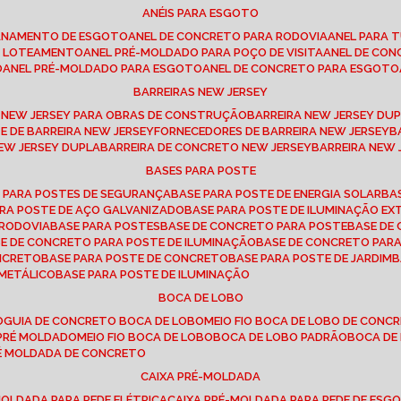
ANÉIS PARA ESGOTO
CANAMENTO DE ESGOTO
ANEL DE CONCRETO PARA RODOVIA
ANEL PARA
TO LOTEAMENTO
ANEL PRÉ-MOLDADO PARA POÇO DE VISITA
ANEL DE CO
O
ANEL PRÉ-MOLDADO PARA ESGOTO
ANEL DE CONCRETO PARA ESGOTO
BARREIRAS NEW JERSEY
A NEW JERSEY PARA OBRAS DE CONSTRUÇÃO
BARREIRA NEW JERSEY D
TE DE BARREIRA NEW JERSEY
FORNECEDORES DE BARREIRA NEW JERSEY
NEW JERSEY DUPLA
BARREIRA DE CONCRETO NEW JERSEY
BARREIRA NEW
BASES PARA POSTE
O PARA POSTES DE SEGURANÇA
BASE PARA POSTE DE ENERGIA SOLAR
B
PARA POSTE DE AÇO GALVANIZADO
BASE PARA POSTE DE ILUMINAÇÃO E
 RODOVIA
BASE PARA POSTES
BASE DE CONCRETO PARA POSTE
BASE D
SE DE CONCRETO PARA POSTE DE ILUMINAÇÃO
BASE DE CONCRETO PAR
ONCRETO
BASE PARA POSTE DE CONCRETO
BASE PARA POSTE DE JARDIM
 METÁLICO
BASE PARA POSTE DE ILUMINAÇÃO
BOCA DE LOBO
O
GUIA DE CONCRETO BOCA DE LOBO
MEIO FIO BOCA DE LOBO DE CONC
O PRÉ MOLDADO
MEIO FIO BOCA DE LOBO
BOCA DE LOBO PADRÃO
BOCA D
RÉ MOLDADA DE CONCRETO
CAIXA PRÉ-MOLDADA
-MOLDADA PARA REDE ELÉTRICA
CAIXA PRÉ-MOLDADA PARA REDE DE ESG