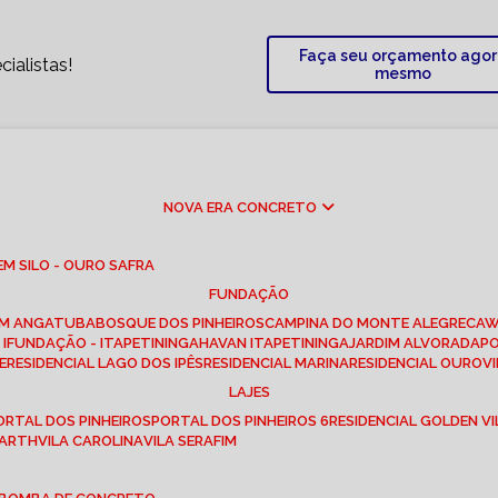
Faça seu orçamento ago
ialistas!
mesmo
NOVA ERA CONCRETO
M SILO - OURO SAFRA
FUNDAÇÃO
EM ANGATUBA
BOSQUE DOS PINHEIROS
CAMPINA DO MONTE ALEGRE
CA
I
FUNDAÇÃO - ITAPETININGA
HAVAN ITAPETININGA
JARDIM ALVORADA
P
E
RESIDENCIAL LAGO DOS IPÊS
RESIDENCIAL MARINA
RESIDENCIAL OUROVI
LAJES
PORTAL DOS PINHEIROS
PORTAL DOS PINHEIROS 6
RESIDENCIAL GOLDEN VI
 BARTH
VILA CAROLINA
VILA SERAFIM