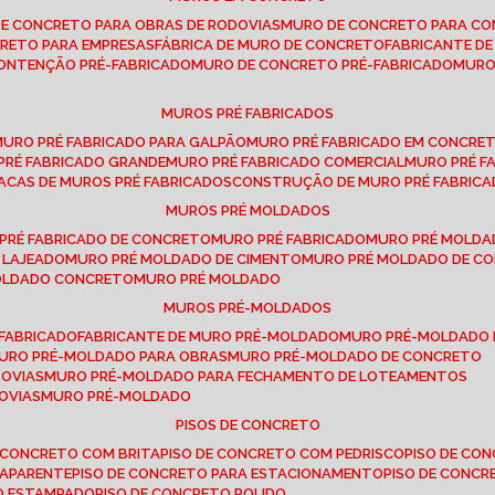
DE CONCRETO PARA OBRAS DE RODOVIAS
MURO DE CONCRETO PARA CO
CRETO PARA EMPRESAS
FÁBRICA DE MURO DE CONCRETO
FABRICANTE D
CONTENÇÃO PRÉ-FABRICADO
MURO DE CONCRETO PRÉ-FABRICADO
MUR
MUROS PRÉ FABRICADOS
MURO PRÉ FABRICADO PARA GALPÃO
MURO PRÉ FABRICADO EM CONCRE
 PRÉ FABRICADO GRANDE
MURO PRÉ FABRICADO COMERCIAL
MURO PRÉ 
LACAS DE MUROS PRÉ FABRICADOS
CONSTRUÇÃO DE MURO PRÉ FABRIC
MUROS PRÉ MOLDADOS
 PRÉ FABRICADO DE CONCRETO
MURO PRÉ FABRICADO
MURO PRÉ MOLD
 LAJEADO
MURO PRÉ MOLDADO DE CIMENTO
MURO PRÉ MOLDADO DE 
MOLDADO CONCRETO
MURO PRÉ MOLDADO
MUROS PRÉ-MOLDADOS
-FABRICADO
FABRICANTE DE MURO PRÉ-MOLDADO
MURO PRÉ-MOLDADO
MURO PRÉ-MOLDADO PARA OBRAS
MURO PRÉ-MOLDADO DE CONCRETO
ROVIAS
MURO PRÉ-MOLDADO PARA FECHAMENTO DE LOTEAMENTOS
OVIAS
MURO PRÉ-MOLDADO
PISOS DE CONCRETO
DE CONCRETO COM BRITA
PISO DE CONCRETO COM PEDRISCO
PISO DE C
 APARENTE
PISO DE CONCRETO PARA ESTACIONAMENTO
PISO DE CONC
TO ESTAMPADO
PISO DE CONCRETO POLIDO