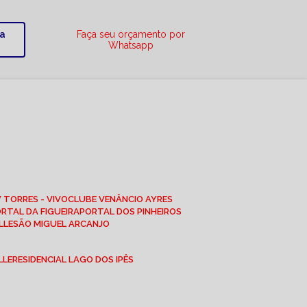
ra
Faça seu orçamento por
Whatsapp
W TORRES - VIVO
CLUBE VENÂNCIO AYRES
ORTAL DA FIGUEIRA
PORTAL DOS PINHEIROS
LLE
SÃO MIGUEL ARCANJO
LLE
RESIDENCIAL LAGO DOS IPÊS