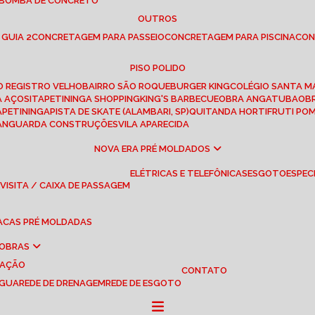
 BOMBA DE CONCRETO
OUTROS
 GUIA 2
CONCRETAGEM PARA PASSEIO
CONCRETAGEM PARA PISCINA
CO
PISO POLIDO
RO REGISTRO VELHO
BAIRRO SÃO ROQUE
BURGER KING
COLÉGIO SANTA M
A AÇOS
ITAPETININGA SHOPPING
KING'S BARBECUE
OBRA ANGATUBA
O
TAPETININGA
PISTA DE SKATE (ALAMBARI, SP)
QUITANDA HORTIFRUTI PO
VANGUARDA CONSTRUÇÕES
VILA APARECIDA
NOVA ERA PRÉ MOLDADOS
ELÉTRICAS E TELEFÔNICAS
ESGOTO
ESPEC
 VISITA / CAIXA DE PASSAGEM
LACAS PRÉ MOLDADAS
 OBRAS
UAÇÃO
CONTATO
ÁGUA
REDE DE DRENAGEM
REDE DE ESGOTO